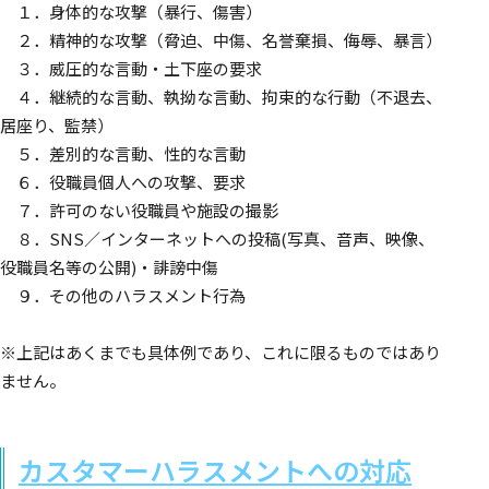
１．身体的な攻撃（暴行、傷害）
２．精神的な攻撃（脅迫、中傷、名誉棄損、侮辱、暴言）
３．威圧的な言動・土下座の要求
４．継続的な言動、執拗な言動、拘束的な行動（不退去、
居座り、監禁）
５．差別的な言動、性的な言動
６．役職員個人への攻撃、要求
７．許可のない役職員や施設の撮影
８．SNS／インターネットへの投稿(写真、音声、映像、
役職員名等の公開)・誹謗中傷
９．その他のハラスメント行為
※上記はあくまでも具体例であり、これに限るものではあり
ません。
カスタマーハラスメントへの対応