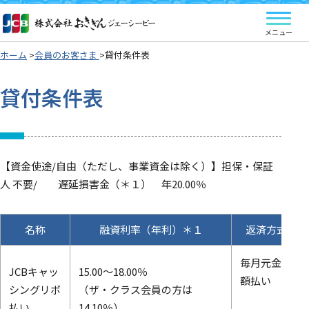
ホーム
会員のお客さま
貸付条件表
貸付条件表
【資金使途/自由（ただし、事業資金は除く）】担保・保証
人 不要/ 遅延損害金（＊１） 年20.00％
名称
融資利率（年利）＊１
返済方式
毎月元金定
JCBキャッ
15.00～18.00％
額払い
シングリボ
（ザ・クラス会員の方は
払い
14.10％）