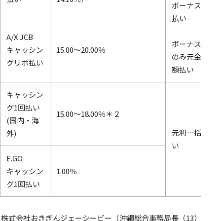
ボーナス用
払い
A/X JCB
ボーナス月
キャッシン
15.00～20.00％
のみ元金定
グリボ払い
額払い
キャッシン
グ1回払い
15.00～18.00％＊２
(国内・海
元利一括払
外)
い
E.GO
キャッシン
1.00％
グ1回払い
株式会社おきぎんジェーシービー（沖縄総合事務局長（13）