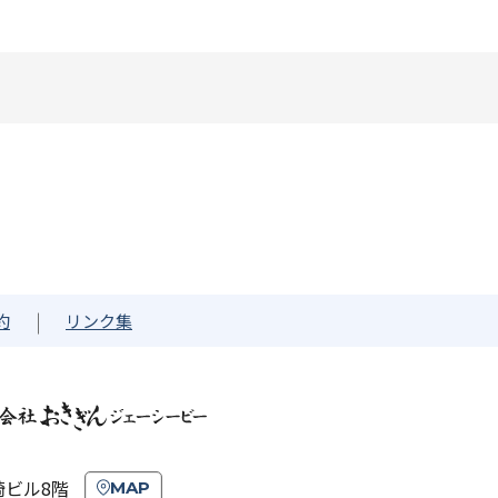
約
リンク集
崎ビル8階
MAP