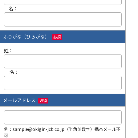
名：
ふりがな（ひらがな）
必須
姓：
名：
メールアドレス
必須
例：sample@okigin-jcb.co.jp（半角英数字）携帯メール不
可