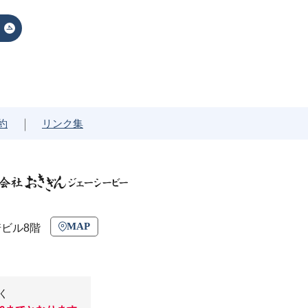
約
リンク集
MAP
崎ビル8階
く